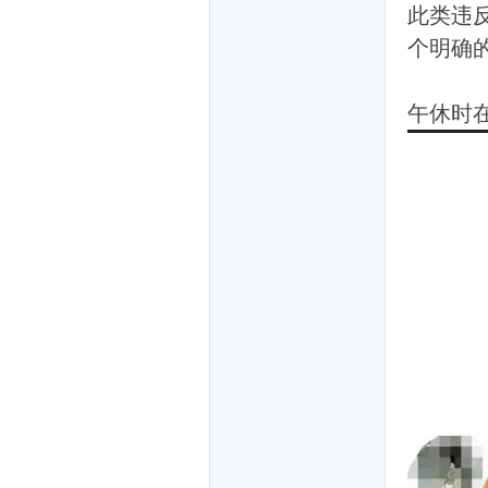
起
此类违
个明确
午休时
爱
拍