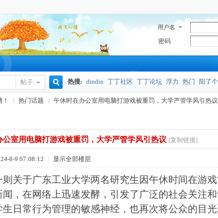
用户名
密码
热搜:
dindin
丁丁社区
丁丁论坛
浮力
热门
阳了个
帖子
搜
槽！
热门话题
午休时在办公室用电脑打游戏被重罚，大学严管学风引热议 .
奥密克戎
索
办公室用电脑打游戏被重罚，大学严管学风引热议
[复制链接]
›
›
4-8-9 07:08:12
|
显示全部楼层
一则关于广东工业大学两名研究生因午休时间在游戏
新闻，在网络上迅速发酵，引发了广泛的社会关注和
学生日常行为管理的敏感神经，也再次将公众的目光