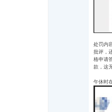
们
处罚内
批评，
格申请
款，这
大
午休时