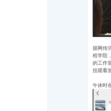
据网传
坛
程学院
的工作
括观看
午休时
-