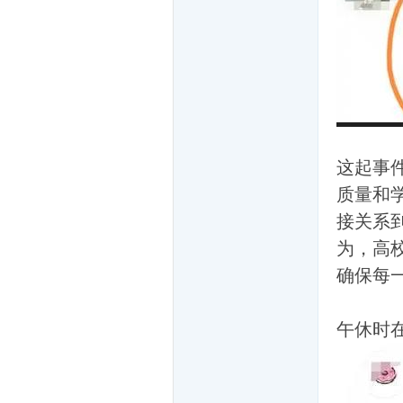
爱
这起事
质量和
接关系
为，高
确保每
聊
午休时