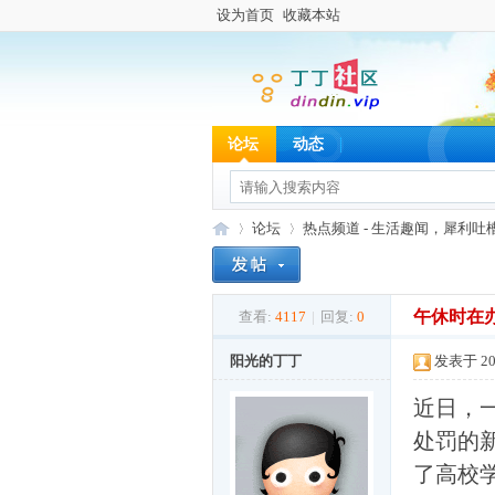
设为首页
收藏本站
论坛
动态
论坛
热点频道 - 生活趣闻，犀利吐
午休时在
查看:
4117
|
回复:
0
丁
»
›
阳光的丁丁
发表于 202
近日，
处罚的
了高校