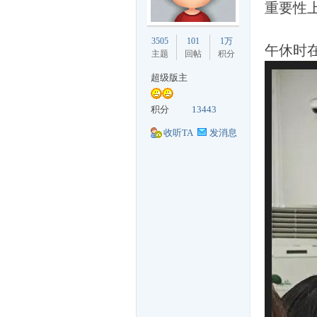
重要性
丁
3505
101
1万
午休时
主题
回帖
积分
超级版主
积分
13443
收听TA
发消息
购
论