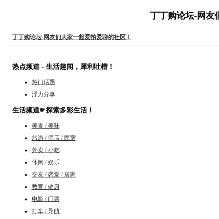
丁丁购论坛-网友
丁丁购论坛-网友们大家一起爱拍爱聊的社区！
热点频道 - 生活趣闻，犀利吐槽！
热门话题
浮力分享
生活频道☛探索多彩生活！
美食 / 美味
旅游 / 酒店 / 民宿
外卖 / 小吃
休闲 / 娱乐
交友 / 恋爱 / 居家
教育 / 健康
电影 / 门票
打车 / 导航