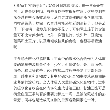
3.食物中的“隐形油”：就像时间就像海绵，挤一挤总会有
的，油也是这样哦。有些食物中有很多空洞，这些空洞在
烹饪过程中会吸收油脂，从而导致食物的油脂含量增加。
同样是蔬菜，炒完一盘青菜可能还能看到油花子，但是茄
子一下油锅，没炒几下油都不见了，可实际上茄子的含油
量可不比青菜少哦。此外，像面包片、馒头片、豆腐泡、
莲藕和土豆片，以及裹糊或挂浆的食物，也很容易吸油
呢。
主食也会转化成脂肪哦：主食中的碳水化合物作为人体重
要的能量来源那是必不可少的。但像馒头、粥、白面包、
面条、糕点等这些，它们在加工过程中去除了大部分纤
维、维生素和矿物质，其中的碳水化合物主要就是糖和快
速释放的淀粉啦。当人体摄入大量的碳水化合物时，过多
的碳水化合物会在体内转化生成甘油三酯。甘油三酯可是
衡量血脂正常与否的重要指标之一呢，是被储藏起来的热
量源，同样也是造成高血脂的重要危险因素之一呀。