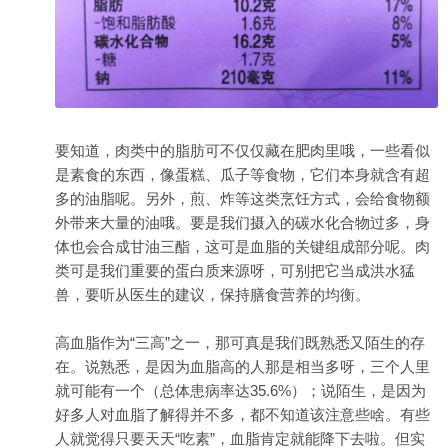
要知道，肉类中的脂肪可不仅仅藏在肥肉里哦，一些看似
是素食的东西，像蛋糕、瓜子等食物，它们本身就含有超
多的油脂呢。另外，煎、炸等这类烹饪方式，会给食物额
外带来大量的油哦。要是我们摄入的碳水化合物过多，身
体也会合成甘油三酯，这可是血脂的关键组成部分呢。肉
类可是我们重要的蛋白质来源呀，可别把它当成洪水猛
兽，要听从医生的建议，保持膳食营养的均衡。
高血脂作为“三高”之一，那可真是我们既熟悉又陌生的存
在。说熟悉，是因为血脂高的人那是相当多呀，三个人里
就可能有一个（总体患病率达35.6%）；说陌生，是因为
好多人对血脂了解得并不多，都不知道该注意些啥。有些
人就觉得只要天天“吃素”，血脂肯定就能降下去啦。但实