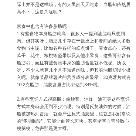
际上并不是这样哦，有的人虽然天天吃素，血脂却依然居
高不下，这是为啥呢？
素食中也含有许多脂肪呢：
1.有些食物本身脂肪就高：很多人一提到油脂就只想到
肉。但其实呀，脂肪几乎存在于饭桌上和餐间的绝大多数
食物当中呢，比如各种各样的糕点饼干、零食点心，还有
瓜子、花生、核桃等坚果以及其他小零食，这些可都含有
脂肪哦，而且有些食物本身的脂肪含量就不低呢。所以
呀，不少人就算几个月不知道肉味，但其实油脂却没少摄
入呢。就像某品牌薯片的营养成分表显示，30克薯片就有
10.2克脂肪，脂肪含量占比都达到34%啦。
2.有些烹饪方式很高脂：像炒菜、油炸、油煎等这些烹饪
方式本身就会用到不少油呢。特别是反复油炸的时候，油
脂被加热到冒烟，就会产生反式脂肪酸，也就是我们常说
的“坏脂肪酸”，它能让血管长斑块，甚至堵塞血管导致心
梗脑梗，危害那是更大呀。