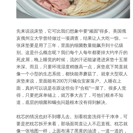
先来说说床垫，它可比我们想象中要“顽固”得多。美国俄
亥俄州立大学曾经做过一项调查，结果让人大吃一惊。一
张床垫要是用了三年，里面的细菌数量能飙升到十亿级
别。这是什么概念呢？我们每个人每年都要掉大约半斤的
死皮屑，晚上睡觉的时候，流的汗还能渗透进床垫十五厘
米深。而且，只要环境湿度稍微高一点，床垫底下简直就
像一个小型的生态系统，都快能养蘑菇了。就拿大型双人
床垫来说，里面能有200万只螨虫安家落户。人睡在上
面，真的可以说是在跟这些虫子“合租”一屋了。很多人觉
得，只要把床单铺上，就万事大吉了，可他们根本不知
道，底层的细菌和螨虫问题根本没有得到解决。
枕芯的情况也好不到哪儿去。别看枕套洗得干干净净，可
要是把枕芯拆开来看，那场面简直让人不忍直视。枕芯就
像一张地图一样，上面布满了黑黄的油渍，一道一道的，