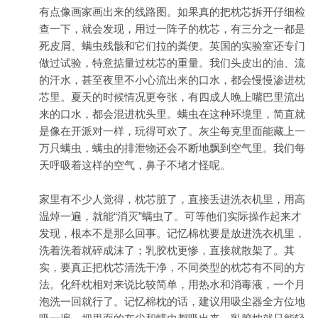
有点像画家画出来的线路图。如果真的把枕芯拆开仔细检
查一下，就会发现，用过一阵子的枕芯，有三分之一都是
死皮屑、螨虫残骸和它们拉的粪便。英国的实验室还专门
做过试验，特意掂量过枕芯的重量。我们头皮出的油、流
的汗水，甚至夜里不小心流出来的口水，都会慢慢渗进枕
芯里。夏天的时候情况更夸张，有四成人晚上嘴巴里流出
来的口水，都会混进枕头里。螨虫在这种环境里，简直就
是像在开派对一样，玩得可欢了。灰尘每克里面能藏上一
万只螨虫，螨虫的排泄物还会不断地飘到空气里。我们每
天呼吸着这样的空气，鼻子不堵才怪呢。
家里有不少人觉得，枕芯脏了，直接丢进洗衣机里，用高
温焯一遍，就能“消灭”螨虫了。可等他们实际操作起来才
发现，根本不是那么回事。记忆棉枕要是放进洗衣机里，
洗着洗着就碎成沫了；乳胶枕更惨，直接就散架了。其
实，要真正把枕芯清洗干净，不同类型的枕芯有不同的方
法。化纤枕相对来说比较简单，用热水和消毒液，一个月
泡洗一回就行了。记忆棉枕的话，建议用吸尘器全方位地