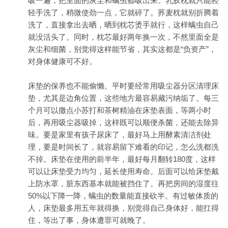
吸一遍，把里面的灰尘和螨虫都吸出来。乳胶枕就只能轻
轻手洗了，稍微使劲一点，它就碎了。荞麦枕就别折腾着
洗了，直接拿出去晒，晒到枕芯烫手就行，这样螨虫自己
就没活头了。同时，枕芯最好两年换一次，不然里面全是
灰尘和细菌，别觉得这样能节省，其实这都是“负资产”，
对身体健康可不好。
床垫的保养也不能偷懒。平时要经常用吸尘器分区清理床
垫，尤其是边角位置，这些地方最容易藏污纳垢了。每三
个月可以撒点小苏打和茶树精油在床垫表面，等两小时
后，再用吸尘器吸掉，这样既可以顺便杀菌，还能去除异
味。要是家里有孩子尿床了，最好马上用酵素清洁剂处
理，要是时间长了，就容易留下难看的印记，怎么洗都洗
不掉。床垫在使用的前半年，最好每月翻转180度，这样
可以让床垫受力均匀，延长使用寿命。后面可以给床垫戴
上防水罩，脏东西基本就能被挡住了。再把房间的湿度往
50%以下降一降，螨虫的数量能直接砍半。有过敏体质的
人，床垫最多用五年就得换，别觉得自己身体好，能扛得
住，等出了事，身体遭罪可就晚了。