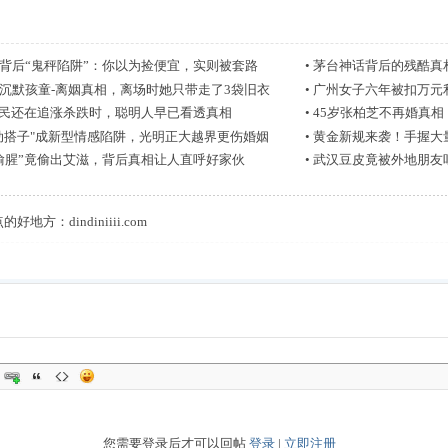
背后“鬼秤陷阱”：你以为捡便宜，实则被套路
•
茅台神话背后的残酷真相
沉默孩童-离姻真相，离场时她只带走了3袋旧衣
•
广州女子六年被扣万元
股民还在追涨杀跌时，聪明人早已看透真相
•
45岁张柏芝不再婚真
动搭子"成新型情感陷阱，光明正大越界更伤婚姻
•
黄金新规来袭！手握大
偷腥”竟偷出艾滋，背后真相让人直呼好家伙
•
武汉豆皮竟被外地朋友
点的好地方：
dindiniiii.com
您需要登录后才可以回帖
登录
|
立即注册