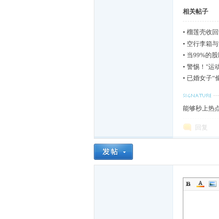
起
相关帖子
•
榴莲壳收回
•
空行李箱与
•
当99%的
•
警惕！"运
•
已婚女子“
爱
能够秒上热
回复
拍