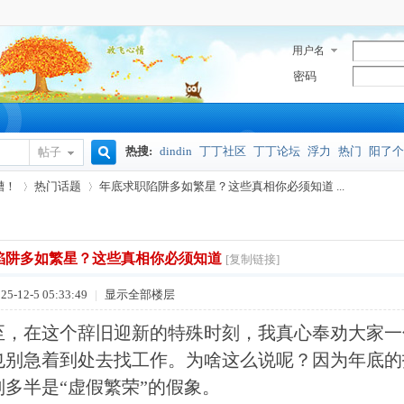
用户名
密码
热搜:
dindin
丁丁社区
丁丁论坛
浮力
热门
阳了个
帖子
搜
槽！
热门话题
年底求职陷阱多如繁星？这些真相你必须知道 ...
奥密克戎
索
陷阱多如繁星？这些真相你必须知道
[复制链接]
›
›
5-12-5 05:33:49
|
显示全部楼层
至，在这个辞旧迎新的特殊时刻，我真心奉劝大家一
也别急着到处去找工作。为啥这么说呢？因为年底的
则多半是“虚假繁荣”的假象。