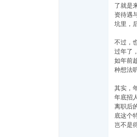
了就是
资待遇
坑里，
们
不过，
过年了
如年前
种想法
其实，
大
年底招
离职后
底这个
岂不是