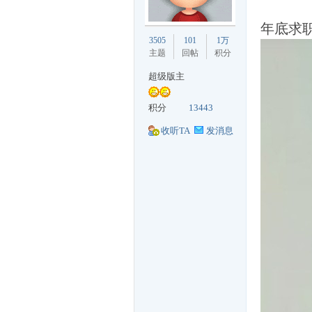
年底求
丁
3505
101
1万
主题
回帖
积分
超级版主
积分
13443
收听TA
发消息
购
论