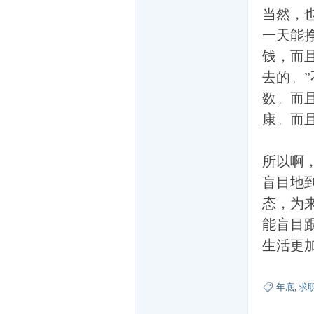
当然，
一天能挣
家
钱，而
去的。
数。而
康。而
所以啊
一
盲目地
态，为
能盲目
生活更
年底
,
求