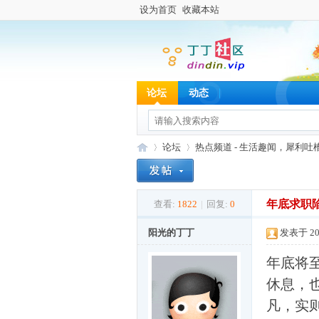
设为首页
收藏本站
论坛
动态
论坛
热点频道 - 生活趣闻，犀利吐
年底求职
查看:
1822
|
回复:
0
丁
»
›
阳光的丁丁
发表于 202
年底将
休息，
凡，实