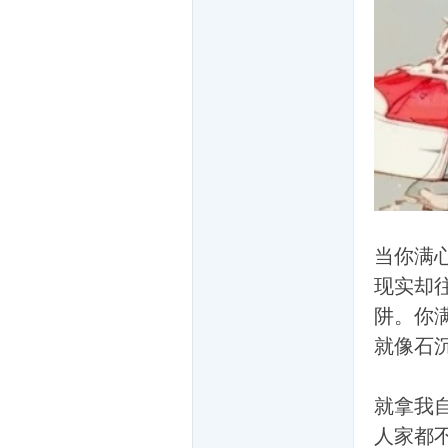
网
当你满
现实却
阱。你
就像石
友
就拿我
人家都