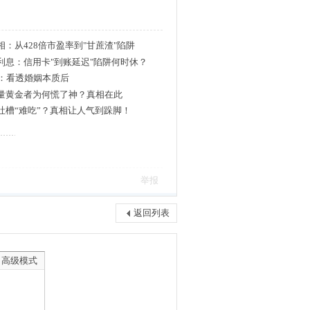
：从428倍市盈率到"甘蔗渣"陷阱
利息：信用卡"到账延迟"陷阱何时休？
相：看透婚姻本质后
量黄金者为何慌了神？真相在此
吐槽“难吃”？真相让人气到跺脚！
举报
返回列表
高级模式