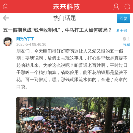
热门话题
回复
五一假期竟成“钱包收割机”，牛马打工人如何破局？
看全部
阳光的丁丁
楼主
2025-5-4 08:46:36
收藏
朋友们，今天咱们得好好唠唠这让人又爱又恨的五一假
期！要我说啊，放假出去玩这事儿，打心眼里我是真提不
起啥劲儿来。为啥这么说呢？咱普通老百姓啊，平时过日
子那叫一个精打细算，省吃俭用，能不花的钱那是坚决不
花。可一到假期，嘿，那钱就跟流水似的，全进了商家的
口袋。