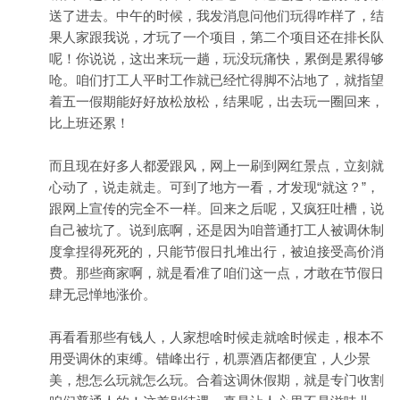
送了进去。中午的时候，我发消息问他们玩得咋样了，结
果人家跟我说，才玩了一个项目，第二个项目还在排长队
呢！你说说，这出来玩一趟，玩没玩痛快，累倒是累得够
呛。咱们打工人平时工作就已经忙得脚不沾地了，就指望
着五一假期能好好放松放松，结果呢，出去玩一圈回来，
比上班还累！
而且现在好多人都爱跟风，网上一刷到网红景点，立刻就
心动了，说走就走。可到了地方一看，才发现“就这？”，
跟网上宣传的完全不一样。回来之后呢，又疯狂吐槽，说
自己被坑了。说到底啊，还是因为咱普通打工人被调休制
度拿捏得死死的，只能节假日扎堆出行，被迫接受高价消
费。那些商家啊，就是看准了咱们这一点，才敢在节假日
肆无忌惮地涨价。
再看看那些有钱人，人家想啥时候走就啥时候走，根本不
用受调休的束缚。错峰出行，机票酒店都便宜，人少景
美，想怎么玩就怎么玩。合着这调休假期，就是专门收割