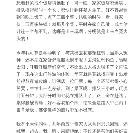
想着赶紧找个饭店填饱肚子，可一瞧，家家饭店都爆满，
排队排得那叫一个长，都快排到怀疑人生了。好不容易轮
到咱吃上饭了，点了三四个菜，结账的时候一看，好家
伙，五百多块钱！就那几个菜，平时在家自己做，成本估
计连一半都不到。这哪是出来玩啊，分明就是出来当冤大
头的！
今年我可算是学聪明了，与其出去花那冤枉钱，当那大冤
种，还不如在家舒舒服服地躺平呢！去河边钓钓鱼，晒晒
太阳，呼吸呼吸新鲜空气，不比出去人挤人强多了？再说
了，现在这出门旅游的体验，简直就是花钱找罪受！出发
前得熬夜做攻略，订酒店、抢门票，每一个环节都得小心
翼翼，生怕出一点差错。到了景区呢，排队三小时，玩项
目五分钟，大部分时间都花在排队上了。路上全在赶路，
累得腰酸背痛，好不容易拍个照，结果全是路人甲乙丙丁
当背景板，连张像样的照片都拍不出来。
我有个大学同学，几年前五一带家人来常州恐龙园玩，还
喊我一起去。我一听，果断拒绝！不过还是帮他们买好票