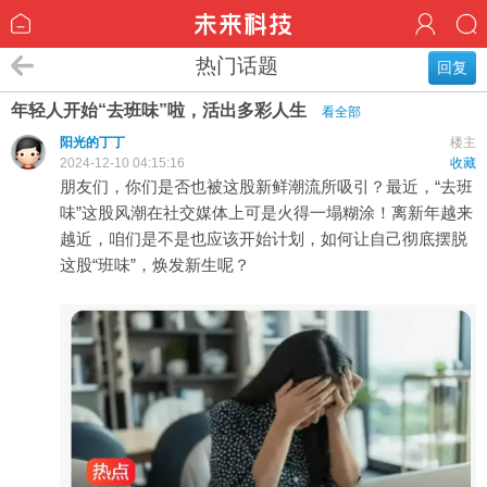
热门话题
回复
年轻人开始“去班味”啦，活出多彩人生
看全部
阳光的丁丁
楼主
2024-12-10 04:15:16
收藏
朋友们，你们是否也被这股新鲜潮流所吸引？最近，“去班
味”这股风潮在社交媒体上可是火得一塌糊涂！离新年越来
越近，咱们是不是也应该开始计划，如何让自己彻底摆脱
这股“班味”，焕发新生呢？