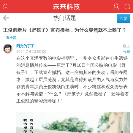
热门话题
回复
王俊凯新片《野孩子》宣布撤档，为什么突然就不上映了？
看全部
阳光的丁丁
楼主
2024-7-4 13:00:00
收藏
在这个充满变数的电影档期里，一则令众多影迷心生遗憾
的消息悄然传来——原定于7月10日全国公映的电影《野
孩子》，正式宣布撤档。这一突如其来的变动，瞬间在网
络上激起了层层涟漪，尤其是当得知该片由人气与实力并
存的青年演员王俊凯领衔主演时，不少粉丝和观众纷纷表
示不解与惋惜：“什么？《野孩子》竟然撤档了！还等着看
王俊凯的精彩演绎呢！”