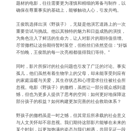
题材的电影，往往需要更为谨慎和精细的筹备与制作，以
确保在尊重事实的基础上，能够触动人心，引发共鸣。
王俊凯选择出演《野孩子》，无疑是他演艺道路上的一次
重要尝试与挑战。他以其独特的魅力和日益成熟的演技，
为角色注入了鲜活的生命力，让人对影片的期待值倍增。
尽管撤档让这份期待暂时落空，但粉丝们依然坚信：“好饭
不怕晚，王俊凯的每一次亮相都值得我们等待。”
同时，影片所探讨的社会问题也引发了广泛的讨论。事实
孤儿，他们虽然有着生物学上的父母，却未能享受到应有
的家庭温暖与关爱，其生存状态和心理需求往往被社会所
忽视。电影《野孩子》的撤档，虽然让一部分观众感到遗
憾，但也为更多人提供了思考的空间：如何更好地保障这
部分孩子的权益？如何构建更加完善的社会救助体系？
野孩子的撤档虽是一时之憾，但其背后所承载的社会意义
与人文关怀却不容忽视。我们期待这部影片能够在未来的
某个时刻，以更加饱满的姿态与我们相遇，共同见证一段