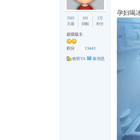
孕妇喝
丁
3505
101
1万
主题
回帖
积分
超级版主
积分
13443
收听TA
发消息
购
论