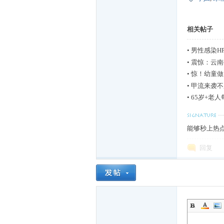
相关帖子
们
•
男性感染H
•
震惊：云南
•
惊！幼童做
•
甲流来袭不
•
65岁+老
能够秒上热
回复
大