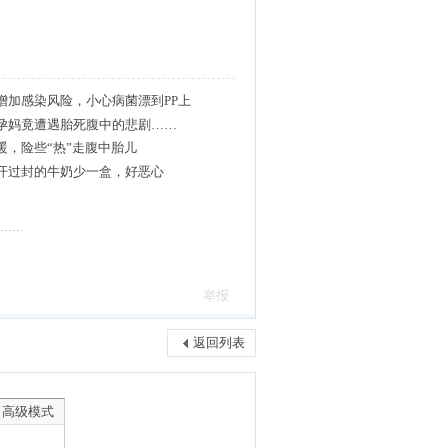
增加感染风险，小心病菌漂到PP上
孕妈竟遭遇胎死腹中的悲剧……
暖，险些“热”走腹中胎儿
开过封的牛奶少一盒，好恶心
举报
返回列表
高级模式