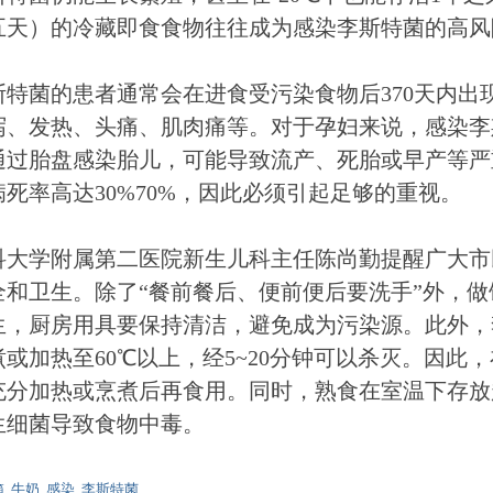
五天）的冷藏即食食物往往成为感染李斯特菌的高风
斯特菌的患者通常会在进食受污染食物后370天内出
泻、发热、头痛、肌肉痛等。对于孕妇来说，感染李
通过胎盘感染胎儿，可能导致流产、死胎或早产等严
死率高达30%70%，因此必须引起足够的重视。
科大学附属第二医院新生儿科主任陈尚勤提醒广大市
全和卫生。除了“餐前餐后、便前便后要洗手”外，
生，厨房用具要保持清洁，避免成为污染源。此外，
或加热至60℃以上，经5~20分钟可以杀灭。因此
充分加热或烹煮后再食用。同时，熟食在室温下存放
生细菌导致食物中毒。
箱
,
牛奶
,
感染
,
李斯特菌