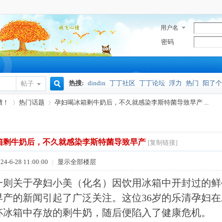
用户名
密码
热搜:
dindin
丁丁社区
丁丁论坛
浮力
热门
阳了个
帖子
搜
槽！
热门话题
孕妇喝冰箱剩牛奶后，不久就感染李斯特菌导致早产 ...
奥密克戎
索
箱剩牛奶后，不久就感染李斯特菌导致早产
[复制链接]
›
›
4-6-28 11:00:00
|
显示全部楼层
一则关于孕妇小美（化名）因饮用冰箱中开封过的鲜
早产的新闻引起了广泛关注。这位36岁的乐清孕妇在
杯冰箱中存放的剩牛奶，随后便陷入了健康危机。