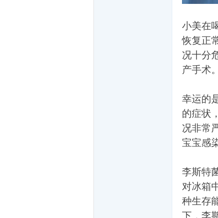
小美在
恢复正常
况十分
产手术
坛
幸运的
的症状
况非常
宝宝感
李斯特
对冰箱
-
种生存
下，李