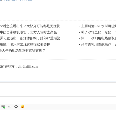
PV后怎么看出来？大部分可能都是无症状
•
上厕所途中冲水时可能
牛奶自带插孔吸管，北方人惊呼太高级
•
喝了冰箱里的一盒奶，
雾化竟咳出一条活体蚂蟥，肺部严重感染
•
惊！一孕妇用电热毯取
用慌！喝水时出现这些症状要警惕
•
拜年送礼现奇葩操作：
人每天牛奶配鸡蛋竟有这等玄机？
点的好地方：
dindiniiii.com