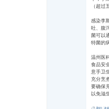
（超过
感染李
吐、腹
菌可以
网
特菌的病
温州医
食品安
意手卫
充分烹煮
友
要确保
以免滋
孕妇
,
冰