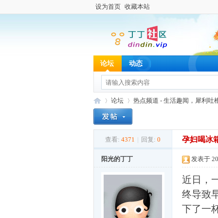
设为首页
收藏本站
论坛
动态
论坛
热点频道 - 生活趣闻，犀利吐
孕妇喝冰
查看:
4371
|
回复:
0
丁
»
›
阳光的丁丁
发表于 202
近日，
终导致
下了一