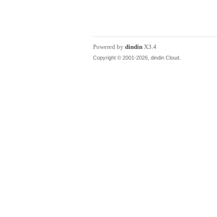
丁
Powered by
dindin
X3.4
Copyright © 2001-2026, dindin Cloud.
购
论