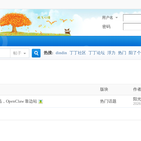
用户名
密码
热搜:
dindin
丁丁社区
丁丁论坛
浮力
热门
阳了个
帖子
搜
奥密克戎
索
版块
作
阳
penClaw 靠边站
热门话题
2026