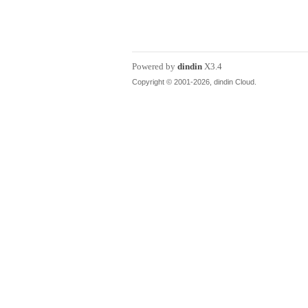
丁
Powered by
dindin
X3.4
Copyright © 2001-2026, dindin Cloud.
购
论