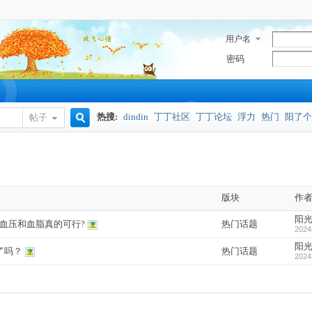
用户名
密码
热搜:
dindin
丁丁社区
丁丁论坛
浮力
热门
阳了个
帖子
搜
奥密克戎
索
版块
作
阳
降血压和血脂真的可行?
热门话题
2024
阳
了吗？
热门话题
2024